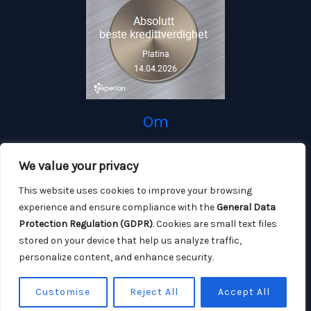
Om
We value your privacy
Falkeid Shipping AS
- skipsrederi og -forvaltning - urokkelig forpliktelse,
This website uses cookies to improve your browsing
experience and ensure compliance with the
General Data
profesjonalitet, pålitelighet og effektivitet
Protection Regulation (GDPR)
. Cookies are small text files
stored on your device that help us analyze traffic,
personalize content, and enhance security.
Kontakt Oss
Customise
Reject All
Accept All